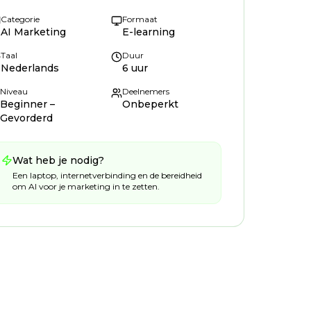
Categorie
Formaat
AI Marketing
E-learning
Taal
Duur
Nederlands
6 uur
Niveau
Deelnemers
Beginner –
Onbeperkt
Gevorderd
Wat heb je nodig?
Een laptop, internetverbinding en de bereidheid
om AI voor je marketing in te zetten.