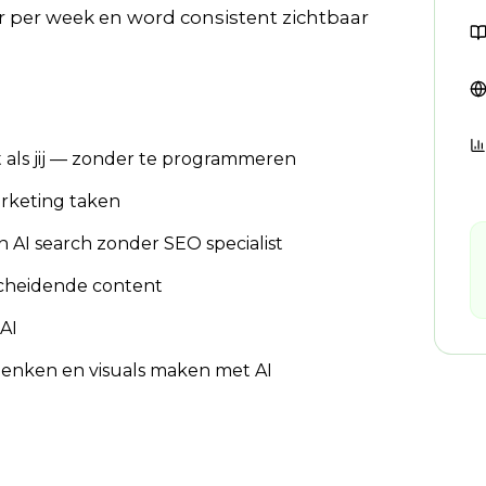
ur per week en word consistent zichtbaar
 als jij — zonder te programmeren
arketing taken
 AI search zonder SEO specialist
scheidende content
AI
nken en visuals maken met AI