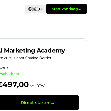
🇳🇱
Start vandaag
→
NL
I Marketing Academy
n cursus door Charida Dorder
TATUS
eschikbaar
€497,00
incl. BTW
Direct starten
→