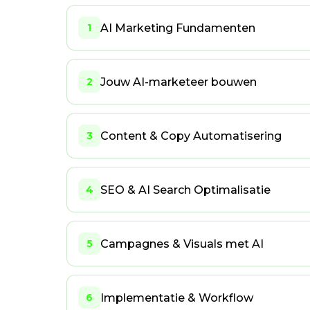
AI Marketing Fundamenten
1
Jouw AI-marketeer bouwen
2
Content & Copy Automatisering
3
SEO & AI Search Optimalisatie
4
Campagnes & Visuals met AI
5
Implementatie & Workflow
6