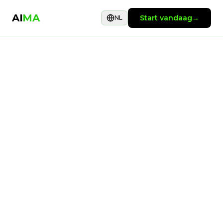
AI
MA
Start vandaag
→
NL